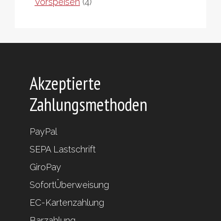
4
Vorspeisen
4
Produkte
Akzeptierte
Zahlungsmethoden
PayPal
SEPA Lastschrift
GiroPay
SofortÜberweisung
EC-Kartenzahlung
Barzahlung