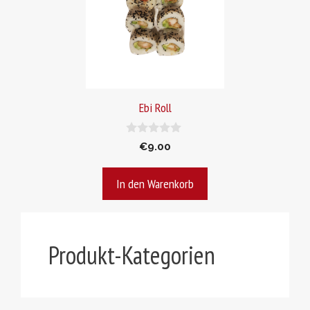
Ebi Roll
0
€
9.00
v
o
n
In den Warenkorb
5
Produkt-Kategorien