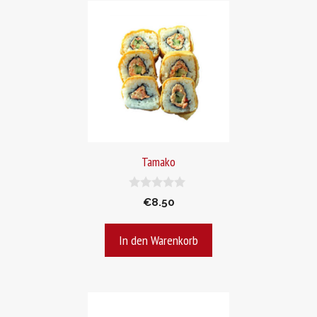
Tamako
0
€
8.50
v
o
n
In den Warenkorb
5