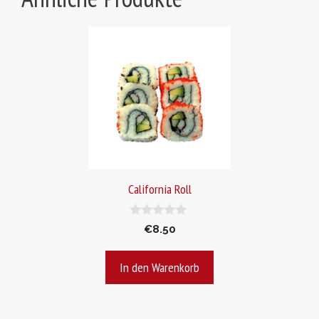
California Roll
0
€
8.50
v
o
n
In den Warenkorb
5