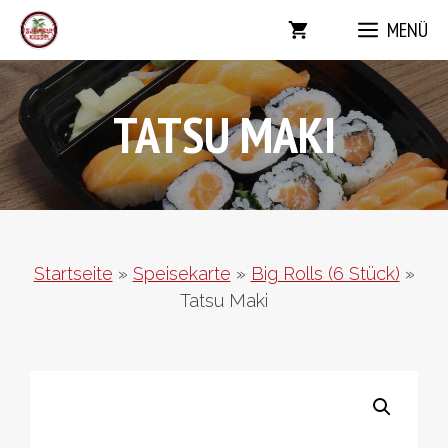
Zum
MENÜ
Inhalt
springen
TATSU MAKI
Startseite
»
Speisekarte
»
Big Rolls (6 Stück)
»
Tatsu Maki