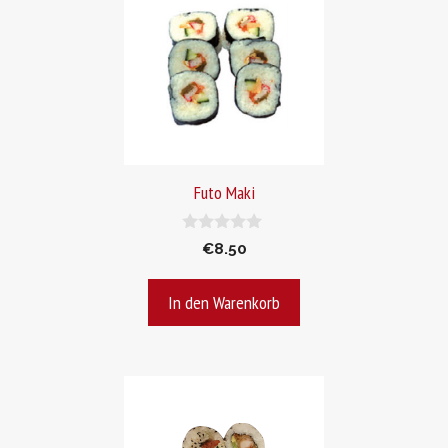
Futo Maki
0
€
8.50
v
o
n
In den Warenkorb
5