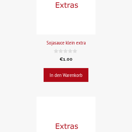
Sojasauce klein extra
0
€
1.00
v
o
n
In den Warenkorb
5