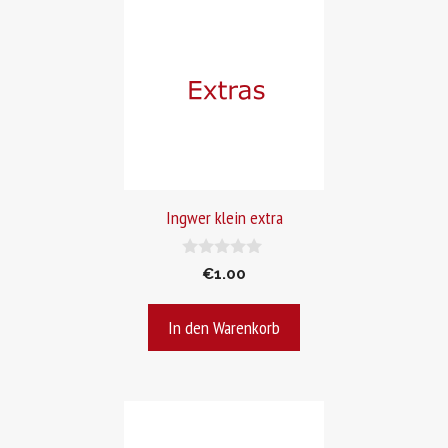
Ingwer klein extra
0
€
1.00
v
o
n
In den Warenkorb
5