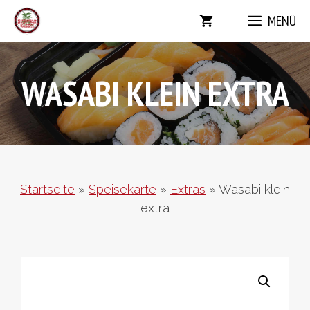
Zum
MENÜ
Inhalt
springen
WASABI KLEIN EXTRA
Startseite
»
Speisekarte
»
Extras
»
Wasabi klein
extra