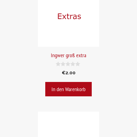
Ingwer groß extra
0
€
2.00
v
o
n
In den Warenkorb
5