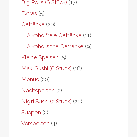
17
Big Rolls (6 Stück)
17
Produkte
5
Extras
5
Produkte
20
Getränke
20
Produkte
11
Alkoholfreie Getränke
11
Produkte
9
Alkoholische Getränke
9
Produkte
5
Kleine Speisen
5
Produkte
18
Maki Sushi (6 Stück)
18
Produkte
20
Menüs
20
Produkte
2
Nachspeisen
2
Produkte
20
Nigiri Sushi (2 Stück)
20
Produkte
2
Suppen
2
Produkte
4
Vorspeisen
4
Produkte