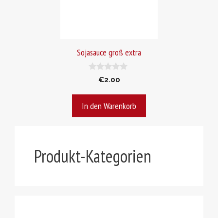
Sojasauce groß extra
0
€
2.00
v
o
n
In den Warenkorb
5
Produkt-Kategorien