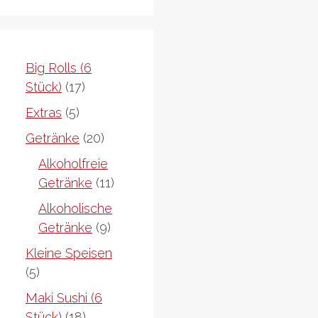
Big Rolls (6
17
Stück)
17
Produkte
5
Extras
5
Produkte
20
Getränke
20
Produkte
Alkoholfreie
11
Getränke
11
Produkte
Alkoholische
9
Getränke
9
Produkte
Kleine Speisen
5
5
Produkte
Maki Sushi (6
18
Stück)
18