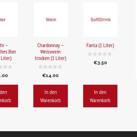
hi –
Chardonnay –
Fanta (1 Liter)
ches Bier
Weisswein
 Liter)
trocken (1 Liter)
0
€
3.50
v
o
0
n
4.00
€
14.00
v
5
o
n
 den
In den
In den
5
nkorb
Warenkorb
Warenkorb