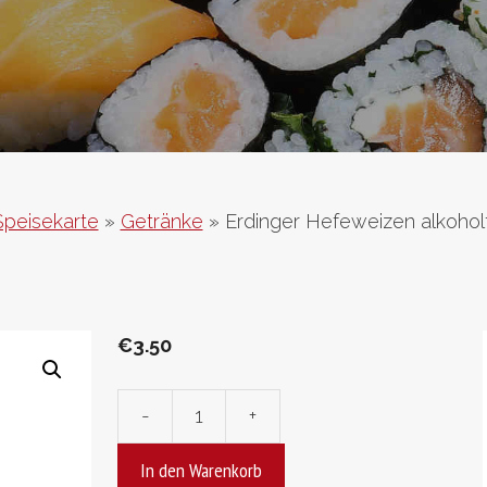
Speisekarte
»
Getränke
»
Erdinger Hefeweizen alkoholfr
€
3.50
-
+
Erdinger
Hefeweizen
In den Warenkorb