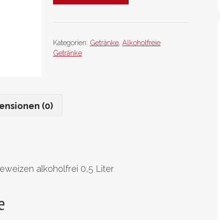
alkoholfrei
(0,5
Liter)
Menge
Kategorien:
Getränke
,
Alkoholfreie
Getränke
ensionen (0)
weizen alkoholfrei 0,5 Liter
e