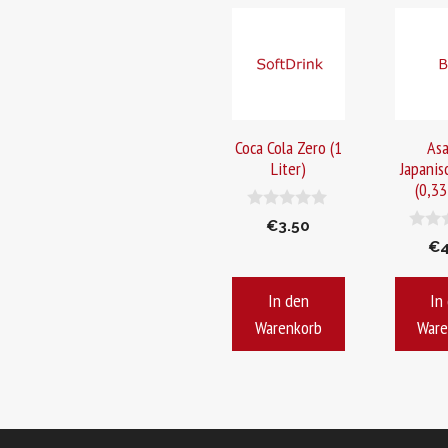
Coca Cola Zero (1
Asa
Liter)
Japanis
(0,33
0
€
3.50
v
0
€
o
v
n
o
5
n
In den
In
5
Warenkorb
Ware