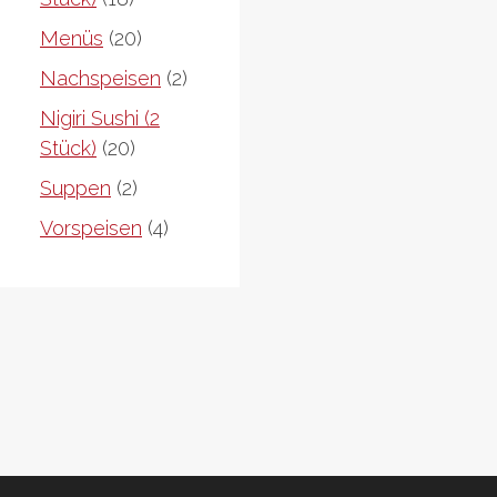
Produkte
20
Menüs
20
Produkte
2
Nachspeisen
2
Produkte
Nigiri Sushi (2
20
Stück)
20
Produkte
2
Suppen
2
Produkte
4
Vorspeisen
4
Produkte