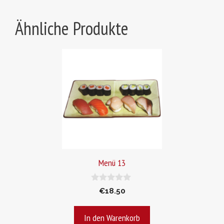
Ähnliche Produkte
Menü 13
0
€
18.50
v
o
n
In den Warenkorb
5