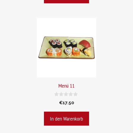
Menü 11
0
€
17.50
v
o
n
In den Warenkorb
5