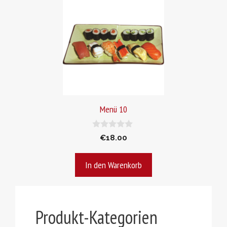
Menü 10
0
€
18.00
v
o
n
In den Warenkorb
5
Produkt-Kategorien