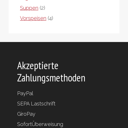
Produkte
2
Suppen
2
Produkte
4
Vorspeisen
4
Produkte
Akzeptierte
Zahlungsmethoden
PayPal
SEPA Lastschrift
GiroPay
SofortÜberweisung