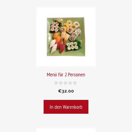
Menü für 2 Personen
0
€
32.00
v
o
n
In den Warenkorb
5