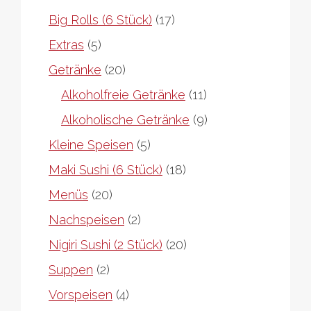
17
Big Rolls (6 Stück)
17
Produkte
5
Extras
5
Produkte
20
Getränke
20
Produkte
11
Alkoholfreie Getränke
11
Produkte
9
Alkoholische Getränke
9
Produkte
5
Kleine Speisen
5
Produkte
18
Maki Sushi (6 Stück)
18
Produkte
20
Menüs
20
Produkte
2
Nachspeisen
2
Produkte
20
Nigiri Sushi (2 Stück)
20
Produkte
2
Suppen
2
Produkte
4
Vorspeisen
4