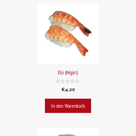
Ebi (Nigiri)
0
€
4.20
v
o
n
In den Warenkorb
5