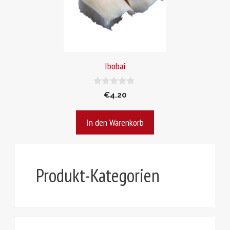
Ibobai
0
€
4.20
v
o
n
In den Warenkorb
5
Produkt-Kategorien