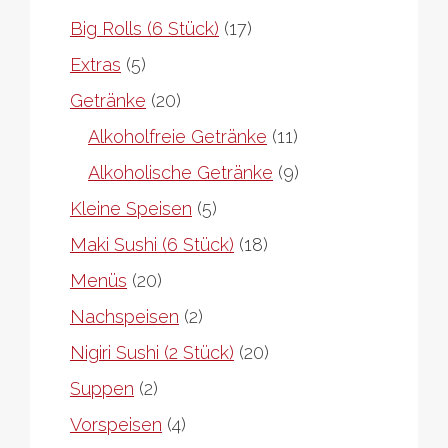
17
Big Rolls (6 Stück)
17
Produkte
5
Extras
5
Produkte
20
Getränke
20
Produkte
11
Alkoholfreie Getränke
11
Produkte
9
Alkoholische Getränke
9
Produkte
5
Kleine Speisen
5
Produkte
18
Maki Sushi (6 Stück)
18
Produkte
20
Menüs
20
Produkte
2
Nachspeisen
2
Produkte
20
Nigiri Sushi (2 Stück)
20
Produkte
2
Suppen
2
Produkte
4
Vorspeisen
4