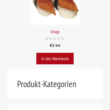
Unagi
0
€
7.00
v
o
n
In den Warenkorb
5
Produkt-Kategorien