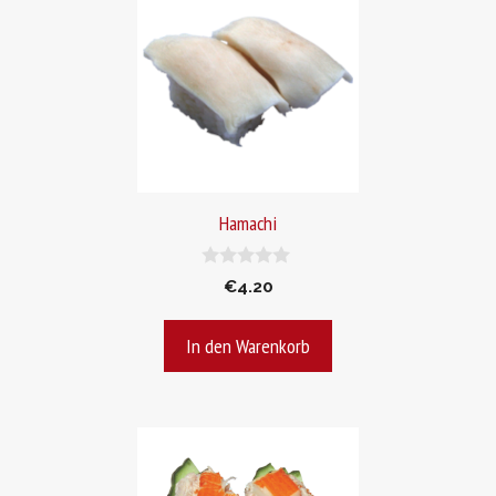
Hamachi
0
€
4.20
v
o
n
In den Warenkorb
5