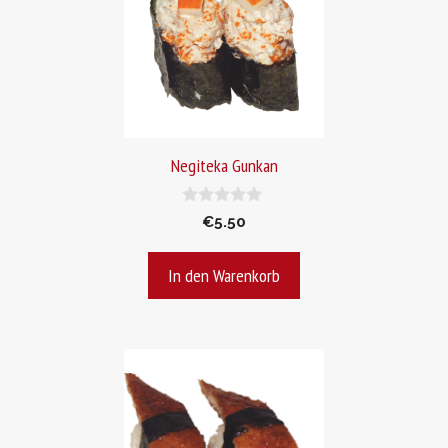
Negiteka Gunkan
0
€
5.50
v
o
n
In den Warenkorb
5