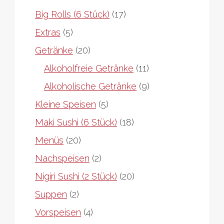
17
Big Rolls (6 Stück)
17
Produkte
5
Extras
5
Produkte
20
Getränke
20
Produkte
11
Alkoholfreie Getränke
11
Produkte
9
Alkoholische Getränke
9
Produkte
5
Kleine Speisen
5
Produkte
18
Maki Sushi (6 Stück)
18
Produkte
20
Menüs
20
Produkte
2
Nachspeisen
2
Produkte
20
Nigiri Sushi (2 Stück)
20
Produkte
2
Suppen
2
Produkte
4
Vorspeisen
4