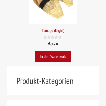
Tamago (Nigiri)
0
€
3.70
v
o
n
In den Warenkorb
5
Produkt-Kategorien