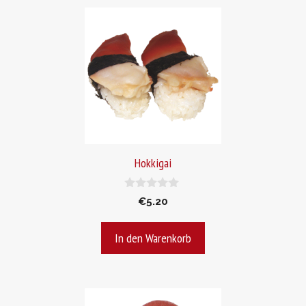
Hokkigai
0
€
5.20
v
o
n
In den Warenkorb
5