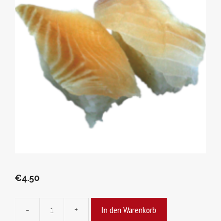
€
4.50
In den Warenkorb
-
+
Suzuki