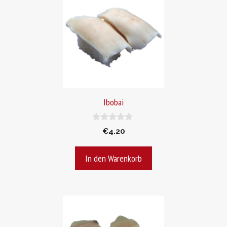
Ibobai
0
€
4.20
v
o
n
In den Warenkorb
5