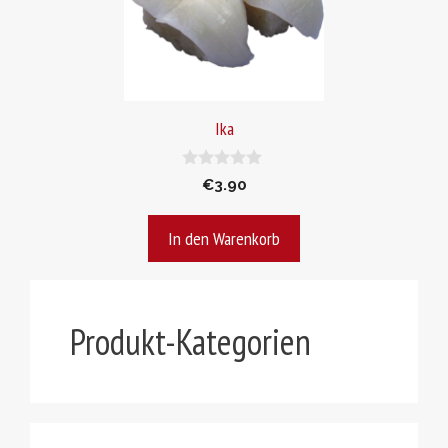
Ika
0
€
3.90
v
o
n
In den Warenkorb
5
Produkt-Kategorien