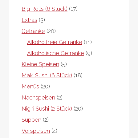
17
Big Rolls (6 Stück)
17
Produkte
5
Extras
5
Produkte
20
Getränke
20
Produkte
11
Alkoholfreie Getränke
11
Produkte
9
Alkoholische Getränke
9
Produkte
5
Kleine Speisen
5
Produkte
18
Maki Sushi (6 Stück)
18
Produkte
20
Menüs
20
Produkte
2
Nachspeisen
2
Produkte
20
Nigiri Sushi (2 Stück)
20
Produkte
2
Suppen
2
Produkte
4
Vorspeisen
4