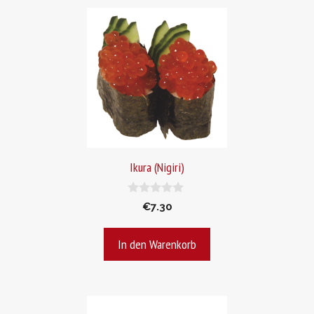
Ikura (Nigiri)
0
€
7.30
v
o
n
In den Warenkorb
5